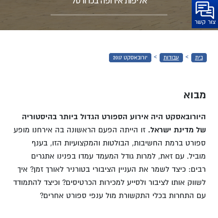
2017
אליפות אירופה בכדורסל
צור קשר
›
›
בית
עבודות
יורובאסקט 2017
מבוא
היורובאסקט היה אירוע הספורט הגדול ביותר בהיסטוריה
של מדינת ישראל.
זו הייתה הפעם הראשונה בה אירחנו מופע
ספורט ברמת החשיבות, הבולטות והמקצועיות הזו, בענף
מוביל. עם זאת, למרות גודל המעמד עמדו בפנינו אתגרים
רבים: כיצד לשמר את העניין הציבורי בטורניר לאורך זמן? איך
לשווק אותו לציבור ולסייע למכירות הכרטיסים? וכיצד להתמודד
עם התחרות בכלי התקשורת מול ענפי ספורט אחרים?