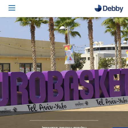
דלג
לתוכן
הראשי
דלג
לכותרת
התחתונה
יורובאסקט