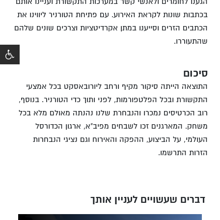
הגענו לחומרים ולאנשי קשר במערכות התקשורת ועניינו אותם
בכתבות שונות לקראת האירוע. עם פתיחת הטורניר ליווינו את
הכתבים הזרים וסייענו במתן אקרדיטציות וצרכים שונים שלהם
שהתעוררו.
סיכום
התוצאה הייתה סיקור מקיף ורחב ליורובאסקט בכל אמצעי
התקשורת ובכל הפלטפורמות, לפני ותוך כדי הטורניר. בנוסף,
רוב הכרטיסים נמכרו והנבחרת שלנו נהנתה מאולם מלא בכל
משחק. המארגנים זכו לשבחים מפיב"א, ארגון הכדורסל
העולמי, על הביצוע, ההפקה והאירוח וגם נציגי הנבחרות
הזרות התרשמו.
דברים שעשויים לעניין אותך