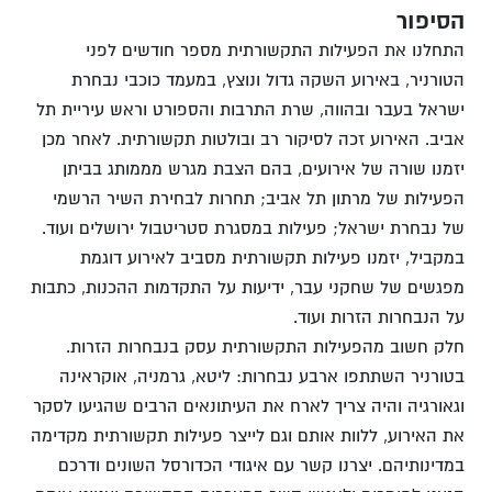
הסיפור
התחלנו את הפעילות התקשורתית מספר חודשים לפני
הטורניר, באירוע השקה גדול ונוצץ, במעמד כוכבי נבחרת
ישראל בעבר ובהווה, שרת התרבות והספורט וראש עיריית תל
אביב. האירוע זכה לסיקור רב ובולטות תקשורתית. לאחר מכן
יזמנו שורה של אירועים, בהם הצבת מגרש מממותג בביתן
הפעילות של מרתון תל אביב; תחרות לבחירת השיר הרשמי
של נבחרת ישראל; פעילות במסגרת סטריטבול ירושלים ועוד.
במקביל, יזמנו פעילות תקשורתית מסביב לאירוע דוגמת
מפגשים של שחקני עבר, ידיעות על התקדמות ההכנות, כתבות
על הנבחרות הזרות ועוד.
חלק חשוב מהפעילות התקשורתית עסק בנבחרות הזרות.
בטורניר השתתפו ארבע נבחרות: ליטא, גרמניה, אוקראינה
וגאורגיה והיה צריך לארח את העיתונאים הרבים שהגיעו לסקר
את האירוע, ללוות אותם וגם לייצר פעילות תקשורתית מקדימה
במדינותיהם. יצרנו קשר עם איגודי הכדורסל השונים ודרכם