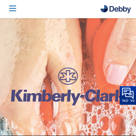
דלג
לתוכן
הראשי
דלג
לכותרת
התחתונה
צור קשר