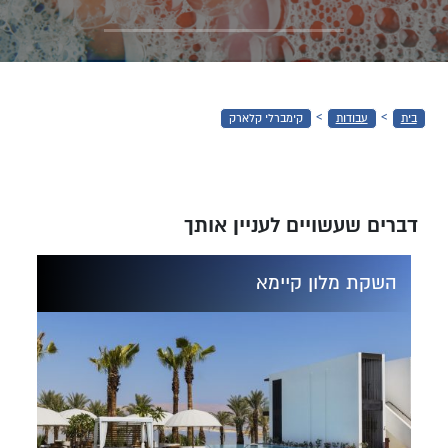
קימברלי
קלארק
›
›
בית
עבודות
קימברלי קלארק
דברים שעשויים לעניין אותך
השקת מלון קיימא