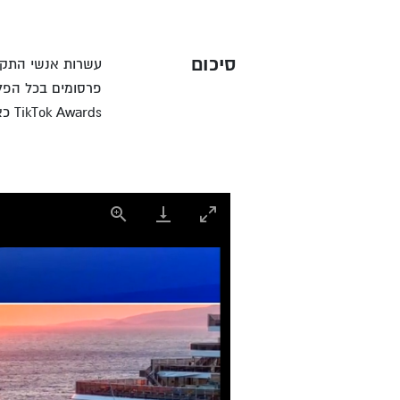
סיכום
פרסומים בכל הפלטפ
TikTok Awards כאירוע יוקרתי ונוצץ שכולם מדברים עליו, אשר מכתיב את סדר היום של התעשייה.