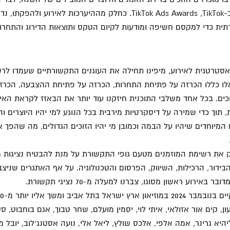
-
TikTok
,
TikTok Ads Awards
. כחלק מההיערכות לאירוע ולהפקתו, נד
ת כדי למקסם חשיפה ומודעות לקיום הטקס ותוצאות הדירוג והתחרות
אסטרטגית לאירוע, מיפינו תחילה את העוגנים התקשורתיים שעמדו לרש
ו כללו הכרזה על פתיחת התחרות, הכרזה על פתיחת ההצבעה, הכרזה
תוך כדי שמירה על דיסקרטיות מירבית בכל הנוגע למי יהיו היוצרים וה
 המיוחדים שיהיו על הבמה וכמובן מי יהיו הזוכים הגדולים, מה שהפ
יק את רשימת המוזמנים מטעם גופי התקשורת על מנת להבטיח נציגות
ידור, הרכילות, השיווק, הפרסום והטכנולוגיה. על אף האתגרים שניצבו
באירוע ראשון מסוגו, צברנו למעלה מ-70 נציגי תקשורת.
ון, קים אור אזולאי, איתי לוי, יסמין מועלם, שחר טבוך, אגם בוחבוט, סט
יהיא גרינר, אמה אלפי, אלכס שולץ, ליאל אלי, נועה אסטנג׳לוב, יובל מ