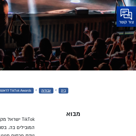
TIKTOK
צור קשר
AWARDS
לראשונה
בישראל
›
›
בית
עבודות
TikTok Awards לראשונה בישראל
מבוא
TikTok
ישראל מקיי
המובילים בה. בסוף שנת 24
טקס פרסים חגיגי 