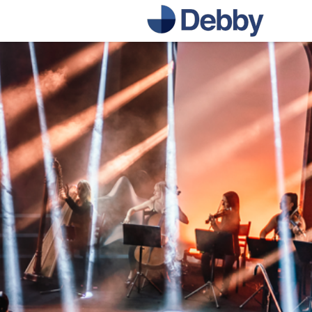
דלג
לתוכן
הראשי
דלג
לכותרת
התחתונה