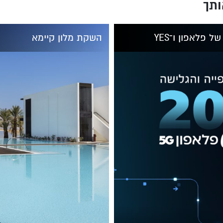
ותך
 פלאפון ו־YES
השקת מלון קיימא