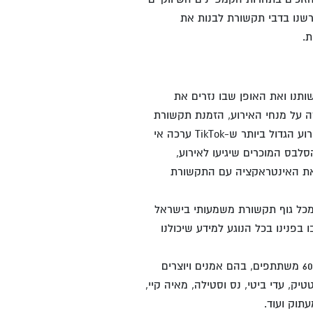
רשנו בדבי תקשורת לבנות את
.
ותנו ואת האופן שבו נזרים את
 על מנחי האירוע, הזמנת תקשורת
לטקס ותקשור הזוכים. בכל אחד משלבי התוכנית חיזקנו עוד יותר את הבאזז לקראת האירוע הגדול ביותר ש-TikTok ערכה אי
סלבס המוכרים שיגיעו לאירוע,
ך את האינטראקציה עם התקשורת
 מכל גוף תקשורת משמעותי בישראל
 בפנינו בכל הנוגע למידע שיכולנו
האירוע עצמו התקיים בנובמבר 2024 במוזיאון ארץ ישראל בתל אביב ומשך אליו יותר מ-600 משתתפים, בהם אמנים ויוצרים
טיק, עדי ביטי, נס וסטילה, מאיה קיי,
עתוק ועוד.