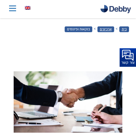
דלג
לתוכן
הראשי
›
›
בית
ארכיונים
בנקאות ופיננסים
דלג
לכותרת
התחתונה
צור קשר