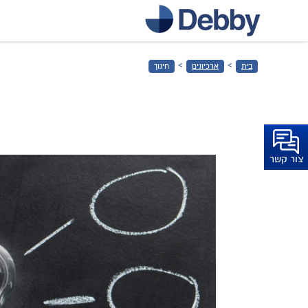
דלג
לתוכן
הראשי
›
›
בית
ארכיונים
חינוך
דלג
לכותרת
התחתונה
צור קשר