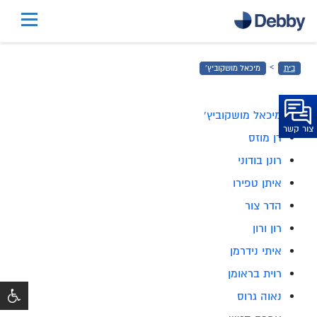
דלג
לתוכן
הראשי
›
בית
מיכאל מושקוביץ'
דלג
לכותרת
התחתונה
מיכאל מושקוביץ'
צור קשר
דן מוזס
רונן בודוני
איתן טפירו
הדר צור
רון ורון
איתי נידרמן
רוית בראומן
נאוה גרוס