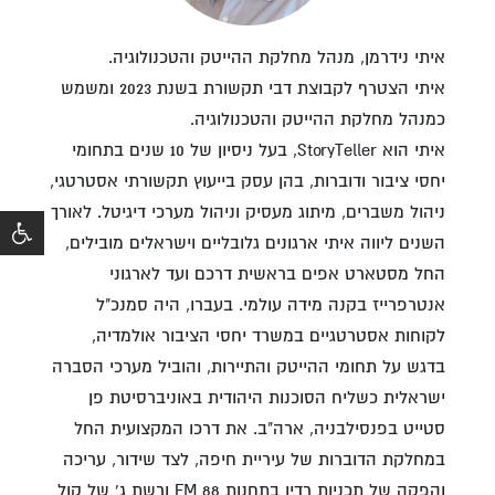
איתי נידרמן, מנהל מחלקת ההייטק והטכנולוגיה.
איתי הצטרף לקבוצת דבי תקשורת בשנת 2023 ומשמש
כמנהל מחלקת ההייטק והטכנולוגיה.
איתי הוא StoryTeller, בעל ניסיון של 10 שנים בתחומי
יחסי ציבור ודוברות, בהן עסק בייעוץ תקשורתי אסטרטגי,
ניהול משברים, מיתוג מעסיק וניהול מערכי דיגיטל. לאורך
השנים ליווה איתי ארגונים גלובליים וישראלים מובילים,
החל מסטארט אפים בראשית דרכם ועד לארגוני
אנטרפרייז בקנה מידה עולמי. בעברו, היה סמנכ"ל
לקוחות אסטרטגיים במשרד יחסי הציבור אולמדיה,
בדגש על תחומי ההייטק והתיירות, והוביל מערכי הסברה
ישראלית כשליח הסוכנות היהודית באוניברסיטת פן
סטייט בפנסילבניה, ארה"ב. את דרכו המקצועית החל
במחלקת הדוברות של עיריית חיפה, לצד שידור, עריכה
והפקה של תכניות רדיו בתחנות 88 FM ורשת ג' של קול