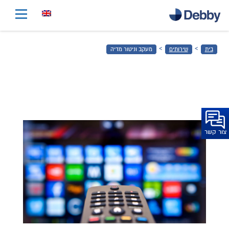
דלג
לתוכן
הראשי
›
›
בית
שירותים
מעקב וניטור מדיה
דלג
לכותרת
התחתונה
צור קשר