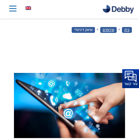
דלג
לתוכן
הראשי
›
›
בית
שירותים
שיווק דיגיטלי
דלג
לכותרת
התחתונה
צור קשר