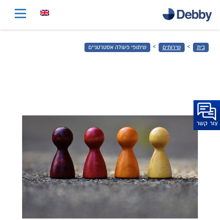
דלג
לתוכן
הראשי
›
›
בית
שירותים
שיתופי פעולה אסטרטגיים
דלג
לכותרת
התחתונה
צור קשר