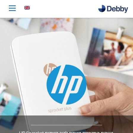
דלג
לתוכן
הראשי
דלג
לכותרת
התחתונה
HP