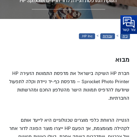
INC.
השקת המדפסת הניידת לדור הניידים HP Sprocket
צור קשר
›
›
בית
עבודות
HP Inc.
מבוא
חברת HP השיקה בישראל את מדפסת התמונות הזעירה HP
Sprocket Photo Printer – מדפסת כף-יד ניידת וקלה לתפעול
שיודעת להדפיס תמונות הישר מהטלפון החכם ומהרשתות
החברתיות.
הנטייה הרווחת כלפי מוצרים טכנולוגיים היא לייעד אותם
לקהילה מצומצמת, אך הפעם HP ייצרו מוצר הפונה לדור אחר
של צרכנים, שמדברים בשפה אחרת, בעלי רצונות מגוונים