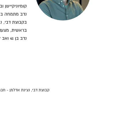
קומיוניקיישן ו
נדב מתמחה בניה
בקבוצת דבי, נ
בראשית, מצעד ה
נדב בן 41 ואב לשלושה, חי בתל אביב ובעל תואר שני בלימודי מדיניות ציבורית של אוניברסיטת תל אביב.​
קבוצת דבי, נציגת אדלמן - ח