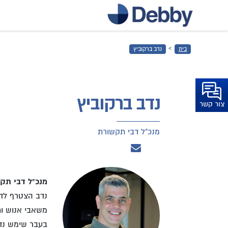
דלג
לתוכן
הראשי
›
בית
נדב ברקוביץ
דלג
לכותרת
התחתונה
נדב ברקוביץ
צור קשר
מנכ"ל דבי תקשורת
מנכ"ל דבי תק
משאבי אנוש ותי
בעבר שימש נדב