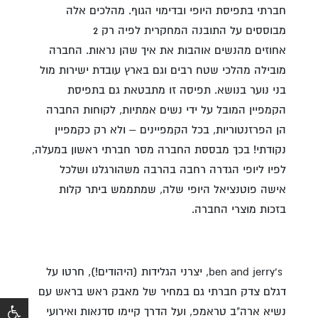
חברתי בתפיסת היופי ובדימוי הגוף. מהלכים אלה
מבוססים על התובנה המחקרית לפיה רק 2
אחוזים מהנשים אוהבות את איך שהן נראות. החברה
מובילה מהלכי שטח רבים וגם בארץ עובדת ישירות מול
בני נוער בנושא. תפיסה זו מתבטאת גם בתפיסת
הקמפיין המובל על ידי נשים אמתיות, לקוחות החברה
הן הפרזנטוריות, בכל הקמפיינים – ולא רק כקמפיין
נקודתי! בכך מבססת החברה מסר חברתי ראשון במעלה,
לפיו ליופי הגדרה רחבה בהרבה משהורגלנו ושלכל
אישה פוטנציאל היופי שלה, שמתממש ביתר קלות
בזכות מוצרי החברה.
ben and jerry's, יצרני הגלידות (היהודים!), חרטו על
דגלם צדק חברתי גם במחיר של מאבק ראש בראש עם
נשיא ארה"ב טראמפ, ועל הדרך קיימו סדנאות ואירועי