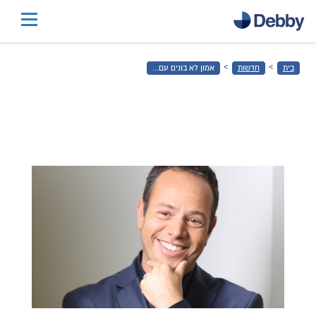
דלג
לתוכן
הראשי
›
›
בית
חדשות
אמון לא בונים עם...
דלג
לכותרת
התחתונה