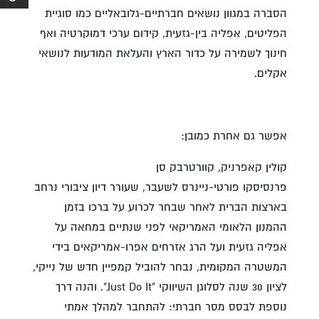
הסברה במגוון נושאים חברתיים-גלובאליים כמו סוגיית
הפליטים, אפליה בין-גזעית, קידום ערכי דמוקרטיה ואף
חינוך לשמירה על כדור הארץ והעלאת המודעות לנושאי
אקלים.
אפשר גם אחרת כמובן:
קולין קאפרניק, קוורטרבק סן
פרנסיסקו פורטי-ניינרס לשעבר, שעורר דיון ציבורי נרחב
בארצות הברית לאחר שבחר לכרוע על ברכו בזמן
ההמנון הלאומי האמריקאי לפני שנתיים במחאה על
אפליה גזעית ועל הרג אזרחים אפרו-אמריקאים בידי
המשטרה המקומית, נבחר להוביל קמפיין חדש של נייקי,
לציון 30 שנה לסלוגן השיווקי "Just Do It". והנה דרך
נוספת לבסס מסר חברתי: להתחבר למהלך אמתי