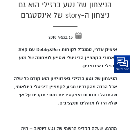
הניצחון של נטע ברזילי הוא גם
ניצחון ה-story של אינסטגרם
15 במאי 2018
איציק אדרי, סמנכ"ל לקוחות Debby&Ron עם קצת
מאחורי הקמפיין הדיגיטלי שסייע לנצחונה של נטע
ברזילי באירוויזיון.
צור קשר
הניצחון של נטע ברזילי באירוויזיון הוא קודם כל שלה
אבל הרבה מהקרדיט מגיע לקמפיין דיגיטלי בינלאומי,
שהתנהל בתחכום ואפקטיביות חסרי תקדים על אף
שלא היו לו מנהלים ותקציבים.
מהרגע שעלה הקליפ הרשמי של נטע ליוטיוב – היה