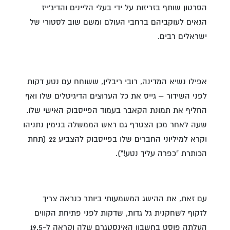
הסרטון שותף בזריזות על ידי בעלי הליינים והדיג'ייז
הגאים לעוקביהם ברחבי העולם ומשם שוב לסטורי של
ישראלים רבים.
אפילו נשיא המדינה, רובי ריבלין, ששוחח עם נטע דקות
לפני השידור – גייס את כל הערוצים הדיגיטלים שלו ואף
החליף את תמונת הקאבר בעמוד הפייסבוק האישי שלו.
שעה לאחר מכן הצטרף גם ראש הממשלה בנימין נתניהו
וקרא למיליוני החברים שלו בפייסבוק להצביע 22 (תחת
הכותרת "כפרה עליך נטע!").
עם זאת, את ההישג המשמעותי ביותר כנראה צריך
לזקוף לשחקנית גל גדות, שדקות לפני פתיחת הקווים
העלתה פוסט בחשבון האינסטגרם שלה וקראה ל-19.5