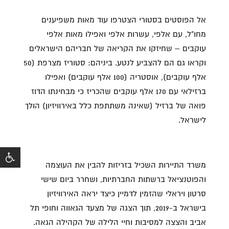
אל הפוסטים בסטורי הצטרפו עוד מאות משפיענים
מחו"ל, עם אלפי, עשרות אלפי ואפילו מאות אלפי
עוקבים – שחיזקו את הקריאה של חבריהם הישראלים
וקראו גם הם להצביע לנטע. ביניהם: סטוריז מצרפת (50
אלף עוקבים), אוסטריה (100 אלף עוקבים) ואפילו
ברזילאי עם 170 אלף עוקבים שהכריז כי מבחינתו הדוז
פואה של ברזיל (שאינה משתתפת כלל באירוויזיון) הולך
לישראל.
משרד התיירות השכיל בזריזות להבין את העוצמה
והפוטנציאל ברשתות החברתיות, ושחרר ביום שישי
סרטון ויראלי שהזמין לדמיין כיצד יראה האירוויזיון
בישראל ב-2019, תוך הצגה של מצעד הגאווה וחופי תל
אביב והצצה למסיבות וחיי הלילה של הקהילה הגאה.