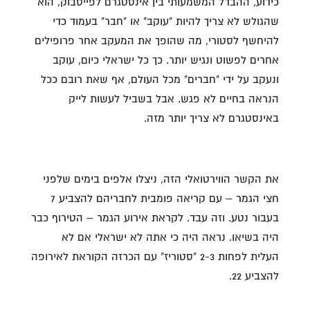
כידוע, ההבדל המשמעותי בין אינסטגרם לפייסבוק, הוא
שהגולש לא צריך להיות "עוקב" או "חבר" בעמוד כדי
להיחשף לסטורי, מה שהופך את המעקב אחר פרופילים
אחרים לפשוט ונגיש יותר. כך כל ישראלי כיום, עוקב
ונעקב על ידי "חברים" מכל העולם, אף שאת רובם ככל
הנראה בחיים לא פגש. אבל בשביל לעשות לייק
באינסטגרם לא צריך יותר מזה.
את הקשר הווירטואלי הזה, ניצלו אלפים בימים שלפני
חצי הגמר – עם קריאה פומבית לחבריהם להצביע 7
בעבור נטע. וזה עבד. לקראת אירוע הגמר – הטירוף כבר
היה בשיאו. נראה היה כי אתה לא ישראלי אם לא
העלית לפחות 2-3 "סטוריז" עם הכרזה הקוראת לאירופה
להצביע 22.