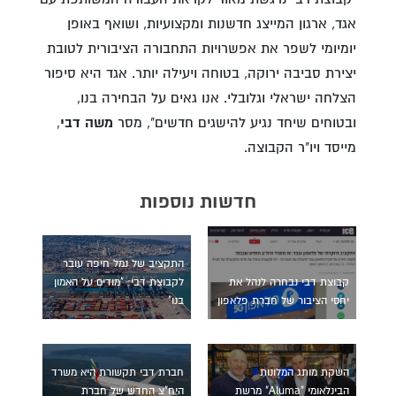
אגד, ארגון המייצג חדשנות ומקצועיות, ושואף באופן
יומיומי לשפר את אפשרויות התחבורה הציבורית לטובת
יצירת סביבה ירוקה, בטוחה ויעילה יותר. אגד היא סיפור
הצלחה ישראלי וגלובלי. אנו גאים על הבחירה בנו,
ובטוחים שיחד נגיע להישגים חדשים", מסר
משה דבי
,
מייסד ויו"ר הקבוצה.
חדשות נוספות
התקציב של נמל חיפה עובר
קבוצת דבי נבחרה לנהל את
לקבוצת דבי: "מודים על האמון
יחסי הציבור של חברת פלאפון
בנו"
השקת מותג המלונות
חברת דבי תקשורת היא משרד
הבינלאומי "Aluma" מרשת
היח"צ החדש של חברת